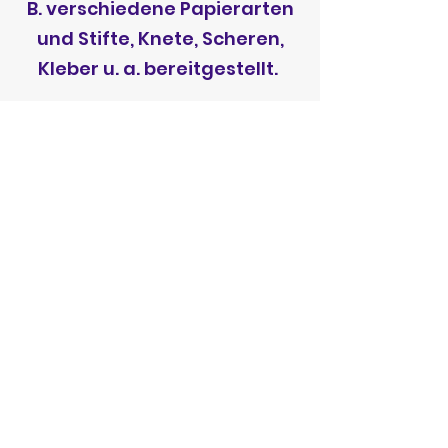
B. verschiedene Papierarten
und Stifte, Knete, Scheren,
Kleber u. a. bereitgestellt.
Das lernt Ihr Kinder während
des Freispiels:
Freundschaften schließen
Positives Selbstbild
entwickeln
(Selbsteinschätzung seiner
Leistungsfähigkeit, mit
anderen zurechtkommen,
Gefühle in verschiedenen
Situationen erleben...)