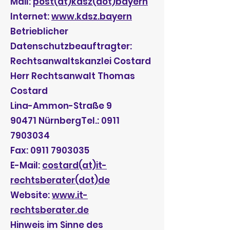
Mail:
post(at)kdsz(dot)bayern
Internet:
www.kdsz.bayern
Betrieblicher
Datenschutzbeauftragter:
Rechtsanwaltskanzlei Costard
Herr Rechtsanwalt Thomas
Costard
Lina-Ammon-Straße 9
90471 NürnbergTel.: 0911
7903034
Fax: 0911 7903035
E-Mail:
costard(at)it-
rechtsberater(dot)de
Website:
www.it-
rechtsberater.de
Hinweis im Sinne des